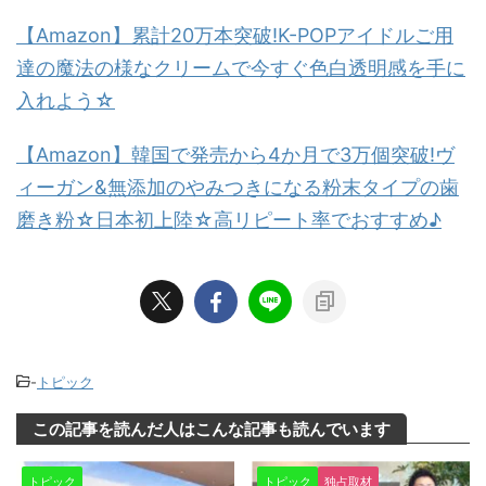
【Amazon】累計20万本突破!K-POPアイドルご用
達の魔法の様なクリームで今すぐ色白透明感を手に
入れよう☆
【Amazon】韓国で発売から4か月で3万個突破!ヴ
ィーガン&無添加のやみつきになる粉末タイプの歯
磨き粉☆日本初上陸☆高リピート率でおすすめ♪
-
トピック
この記事を読んだ人はこんな記事も読んでいます
トピック
トピック
独占取材