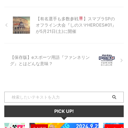
は、それだけで強いストレス溜ま
っちゃいますよね…。 そこで今回
は、外出自粛の今だからこそおす
【有名選手も多数参戦
】スマブラSPの
すめしたいゲームソフトを紹介し
オフライン大会『しのスマHEROES#01』
ていきます☆ Apex
が5月21日(土)に開催
Legends(PS4/Xbox One/Origin)
『Apex Legends(以下、Apex)』
はPS4、XboxOne、PCで配信さ
れ、配信後わずか１ヶ月で総プレ
イヤー数500 ...
【保存版】eスポーツ用語『ファンネリン
グ』とはどんな意味？
PICK UP!