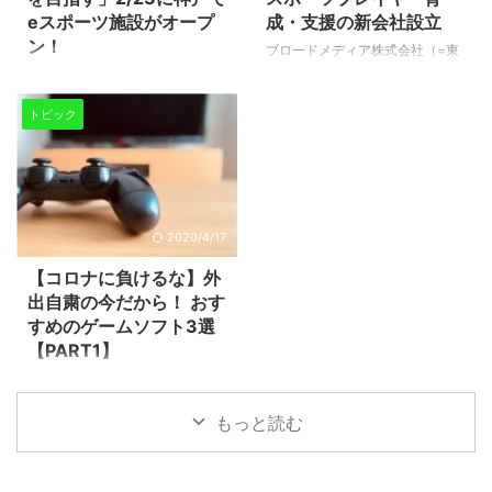
年齢性別問わず知的好奇心をくす
運営する株式会社CyberZが
eスポーツ施設がオープ
成・支援の新会社設立
ぐる体験ができることでしょう。
RIZeSTと共同で満を持して開始
ン！
ブロードメディア株式会社（=東
REDEEにはゲームを「学ぶ」
したサービスです。 わかってい
京都港区）が、2020年3⽉1⽇付
「ジョーシン」の名前で家電量販
「楽しむ」を体感できる様々な仕
るのは「気軽にeスポーツへの参
けでプロeスポーツチーム
店を展開する上新電機株式会社
掛けが ...
加やユーザー同士のコミュニケー
トピック
「CYCLOPS athlete gaming（サ
が、兵庫県神戸市でeスポーツ施
ションが可能なアプリケーショ
イクロプス・アスリート・ゲーミ
設をオープンするという情報が入
ン」だということ。 実際 ...
ング、以下サイクロプス）」の譲
ってきました。 2月23日（日）か
り受けを正式に完了し、ブロード
ら、ジョーシン三宮1ばん館9階に
メディアeスポーツ株式会社の設
「eスポーツアリーナ三宮」とい
⽴を発表しました。 今後サイク
う施設名でオープン予定。 この
2020/4/17
ロプスの競技活動と環境⾯の充実
施設はeスポーツのプロチーム
をはかり、プロプレーヤーの育
「SIRIUS GAMING(シリウスゲー
【コロナに負けるな】外
成・⽀援を通し、世界のeスポー
ミング)」のホームとなり、チー
出自粛の今だから！ おす
ツシーンで活躍できる⼈材を輩出
ムが自ら運営を担当するそうで
すめのゲームソフト3選
していくことを⽬的として事業を
す。客席数170席・面積173㎡
【PART1】
行っていくとのことです。 サイ
と、西日本最大級の規模（！）こ
世界中で感染が拡大し続けている
クロプスは、2020年2月8日およ
れは広い。。 より身近に本格的
新型コロナウイルスは、未だ収束
び9日にフ ...
なeスポーツが「体験」できる 現
もっと読む
する気配がありません。政府によ
在日本国内では ...
る外出自粛要請で、家にこもりっ
ぱなしの方も多いと思います。
普段通りの生活ができないこと