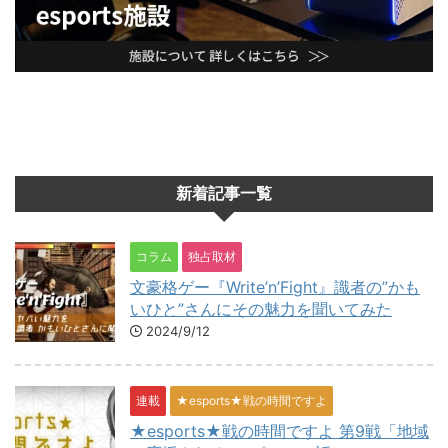
新着記事一覧
コラム
独占取材
文豪格ゲー『Write’n’Fight』識者の”かも
いひと”さんにその魅力を聞いてみた
2024/9/12
連載
★esports★戦の時間ですよ
★esports★戦の時間ですよ 第9戦「地域