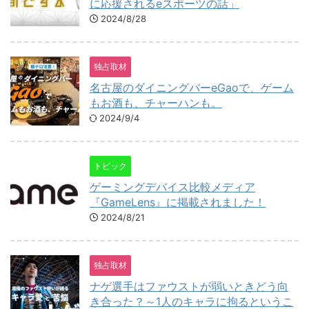
に応援されるeスポーツの話」
2024/8/28
独占取材
名古屋のダイニングバーeGaoで、ゲーム
もお酒も、チャーハンも。
2024/9/4
トピック
ゲーミングデバイス比較メディア
『GameLens』に掲載されました！
2024/8/21
独占取材
ナゲ選手はファウストが弱いときどう向
き合った？～1人のキャラに拘るというこ