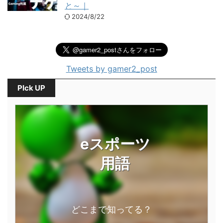
と～｜
2024/8/22
Tweets by gamer2_post
PIck UP
eスポーツ
用語
どこまで知ってる？