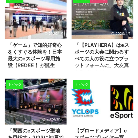
2020/4/1
2020/4/1
「ゲーム」で知的好奇心
「【PLAYHERA】はeス
をくすぐる体験を！日本
ポーツの大会に関わるす
最大のeスポーツ専用施
べての人の役に立つプラ
設【REDEE 】が誕生
ットフォームに」大友真
吾氏インタビュー
レッドホースコーポレーション、
電通、ウェルプレイド、Next
2019年9月、ユーザーエントリー
トピック
トピック
Group Holdingsの4社協業による
からトーナメント作成、大会進行
日本最大のゲーム/ eスポーツ専
までワンストップで運営と管理が
用施設「REDEE WORLD」れでぃ
可能なeスポーツ大会プラットフ
ーわーるどが大阪府吹田市
ォームとして国内リリースが発表
EXPOCITY内にて2020年3月1日
された【PLAYHERA】（プレイ
(日)にオープン予定！ 施設の特
ヘラ）。 これはゲーム動画配信
2024/1/30
2020/4/1
徴 海外でも有名なeスポーツ施設
プラットフォーム
をしのぐ敷地を有する、日本最大
「OPENREC.tv」、国内最大級の
「関西のeスポーツ聖地
【ブロードメディア】e
のゲーム/eスポーツ専用施設！
eスポーツイベント「RAGE」を
を目指す」2/23に神戸で
スポーツプレイヤー育