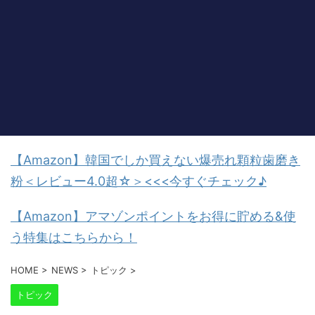
【Amazon】韓国でしか買えない爆売れ顆粒歯磨き
粉＜レビュー4.0超☆＞<<<今すぐチェック♪
【Amazon】アマゾンポイントをお得に貯める&使
う特集はこちらから！
HOME
>
NEWS
>
トピック
>
トピック