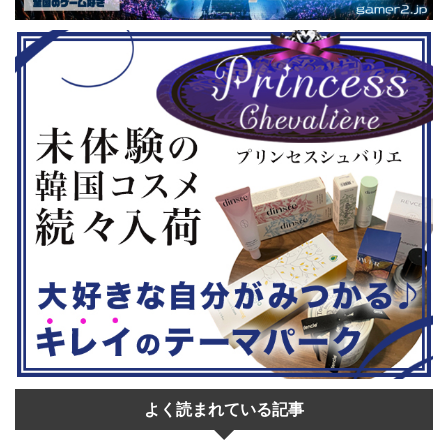
ョンホラーゲー
場しますよ。 この記事のポイント ・
登場！『龍
◆『鉄拳8
大会参加者は60歳以上 ・3地区で予
リロード』も
...
選あり。予選は8月24日、25日と9月
は、PlaySta
22日。本戦は9月22日（事前エ ...
ンドーeショ
...
よく読まれている記事