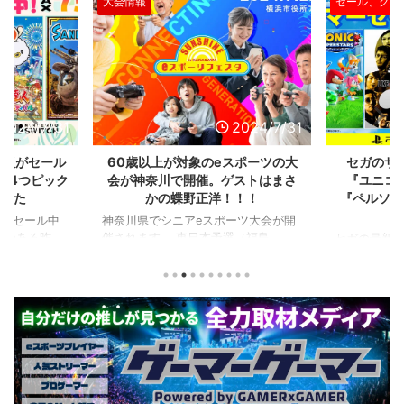
大会情報
セール、クー
2024/7/31
2024/7/31
L版がセール
60歳以上が対象のeスポーツの大
セガのサ
を4つピック
会が神奈川で開催。ゲストはまさ
『ユニコ
ました
かの蝶野正洋！！！
『ペルソナ
版がセール中
神奈川県でシニアeスポーツ大会が開
つつある昨
催されます。 東日本予選（福島
セガの最新作
から積みゲー
県）、西日本予選（大阪府）、関東予
中です。 特
いはず。とい
選（神奈川県）の優勝者3名が決勝大
となる『ユ
、2年後に遊ん
会（神奈川県）に進出するという本格
ド』。本作
トルを独自に
仕様。ご当地キャラクターによる対戦
ファンから
た。（類似し
も見られるとのことなので、家族で楽
や編成や育
いゲーム、長
しめるイベントになっているようで
クなどが話題
ーム） 注目
す。 ちなみに、ゲストのプロレスラ
売されたば
GHTMARES-
ーである蝶野正洋さんは今年60歳に
要チェックで
２セット』
なるそうです。トークセッションに登
ル」に『ユ