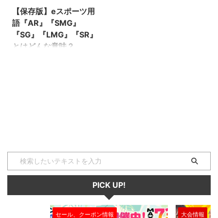
【保存版】eスポーツ用
語『AR』『SMG』
『SG』『LMG』『SR』
とはどんな意味？
『AR』『SMG』『SG』
『LMG』『SR』とは『APEX
LEGENDS』『Fortnite』
『PUBG』などFPS/TPS全般の中
で使われる専門用語で、それぞれ
銃の種類を表します。 ぜひこの
機会に用語の意味を学んで、知識
を深めましょう！（下に続く）
AR ARとは『アサルトライフル』
の略称です。 どんな距離におい
ても使いやすく、安定した強さを
持っているのが特徴です。初心者
から上級者まで愛用者が多い武器
PICK UP!
になっています。 扱いやすいた
め、初心者の方はまずはARを使
ってみるのがおすすめです。
セール、クーポン情報
大会情報
SMG SMG ...