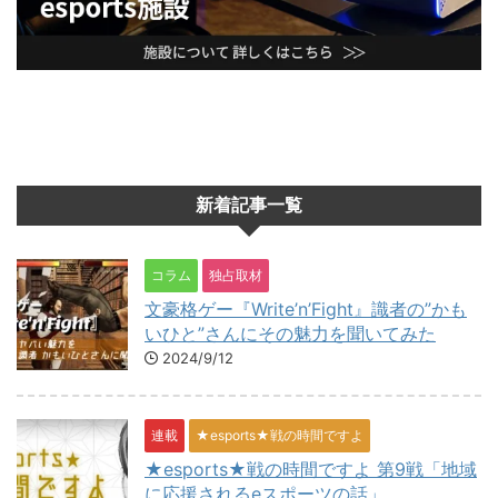
新着記事一覧
コラム
独占取材
文豪格ゲー『Write’n’Fight』識者の”かも
いひと”さんにその魅力を聞いてみた
2024/9/12
連載
★esports★戦の時間ですよ
★esports★戦の時間ですよ 第9戦「地域
に応援されるeスポーツの話」