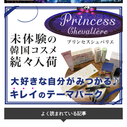
はいかがでし
ムの2作のセットです。 ◆『鉄拳8
大会参加者は
Deluxe Edition』（PS5） ...
選あり。予選
22日。本戦は
よく読まれている記事