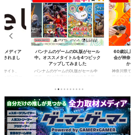
2024/8/21
2024/7/31
比較メディア
バンナムのゲームのDL版がセール
60歳以上
掲載されまし
中。オススメタイトルを4つピック
会が神奈川
アップしてみました
かの
るサイト、
バンナムのゲームのDL版がセール中
神奈川県でシ
ーマーゲーマー
です。 DLが主流になりつつある昨
催されます。
た！
今、セールするとお得感から積みゲー
県）、西日
PCに限らず家
してしまいがちな人も多いはず。とい
選（神奈川県
なハードのデ
うことで、今回は1年後、2年後に遊ん
会（神奈川
やストリーマ
でも楽しめるようなタイトルを独自に
仕様。ご当
スを紹介して
ピックアップしてみました。（類似し
も見られる
ーマーのマウ
たゲームや続編が出にくいゲーム、長
しめるイベ
かいことまで
く遊べるゲーム、定番ゲーム） 注目
す。 ちなみ
か新しいデバ
タイトル ◆『LITTLE NIGHTMARES-
ーである蝶野
新しい環境を
リトルナイトメア-１＆２セット』
なるそうで
てみたりした
(Switch） ２Dアクションホラーゲー
場しますよ。