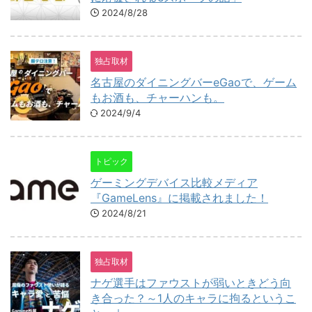
2024/8/28
独占取材
名古屋のダイニングバーeGaoで、ゲーム
もお酒も、チャーハンも。
2024/9/4
トピック
ゲーミングデバイス比較メディア
『GameLens』に掲載されました！
2024/8/21
独占取材
ナゲ選手はファウストが弱いときどう向
き合った？～1人のキャラに拘るというこ