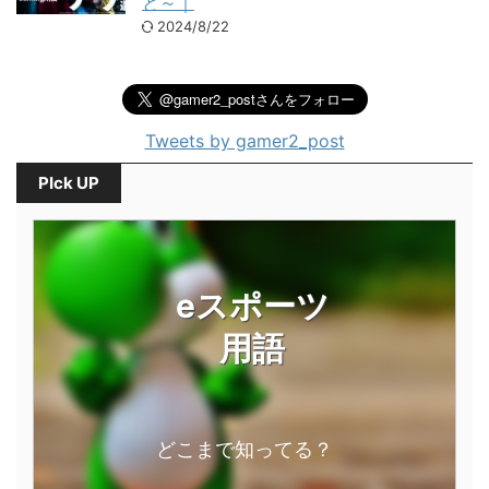
と～｜
2024/8/22
Tweets by gamer2_post
PIck UP
eスポーツ
用語
どこまで知ってる？