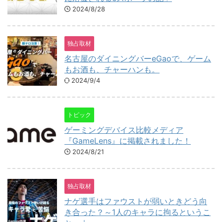
2024/8/28
独占取材
名古屋のダイニングバーeGaoで、ゲーム
もお酒も、チャーハンも。
2024/9/4
トピック
ゲーミングデバイス比較メディア
『GameLens』に掲載されました！
2024/8/21
独占取材
ナゲ選手はファウストが弱いときどう向
き合った？～1人のキャラに拘るというこ