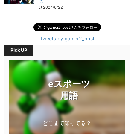
と～｜
2024/8/22
Tweets by gamer2_post
PIck UP
eスポーツ
用語
どこまで知ってる？