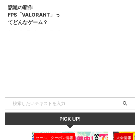
話題の新作
FPS「VALORANT」っ
てどんなゲーム？
今回はライアットゲームズが発表
した新作FPS、
「VALORANT（ヴァロラン
ト）」について紹介していきま
す。 クローズドβテストが開始さ
れた直後から、Twitchや
YouTubeでは著名な海外ストリー
マー達によるプレイ動画で溢れか
えり話題となりました。 このブ
ームに乗り遅れまいと多数のゲー
ミングチームがVALORANT部門
の新規設立を発表し、参戦を表明
しています。 日本でも6月2日か
らのサービス開始が正式発表さ
PICK UP!
れ、リリースを待ちわびている人
は多いのではないでしょうか。
「VALORANT」は、基本プレイ
セール、クーポン情報
大会情報
無 ...