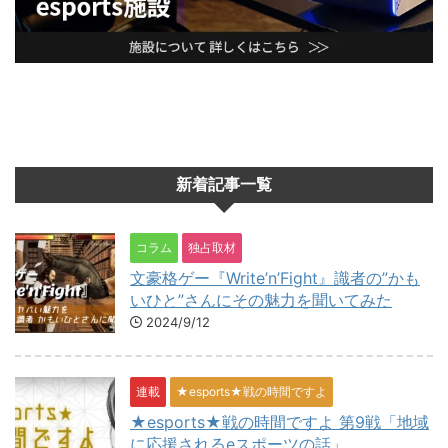
新着記事一覧
コラム
独占取材
文豪格ゲー『Write’n’Fight』識者の”かも
いひと”さんにその魅力を聞いてみた
2024/9/12
連載
★esports★戦の時間ですよ
★esports★戦の時間ですよ 第9戦「地域
に応援されるeスポーツの話」