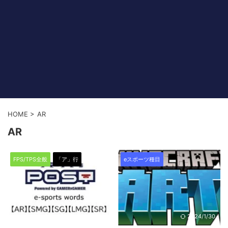
HOME
>
AR
AR
FPS/TPS全般
「ア」行
eスポーツ種目
2022/4/13
2024/1/30