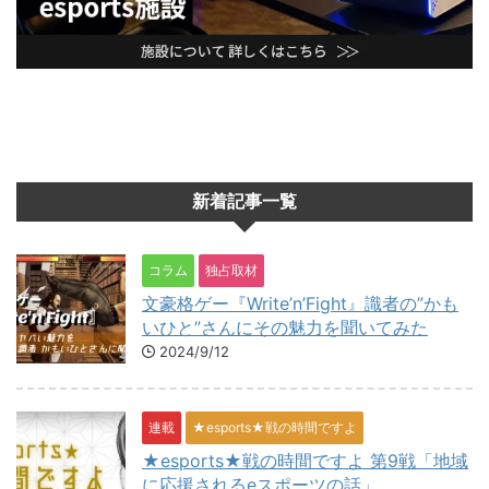
新着記事一覧
コラム
独占取材
文豪格ゲー『Write’n’Fight』識者の”かも
いひと”さんにその魅力を聞いてみた
2024/9/12
連載
★esports★戦の時間ですよ
★esports★戦の時間ですよ 第9戦「地域
に応援されるeスポーツの話」