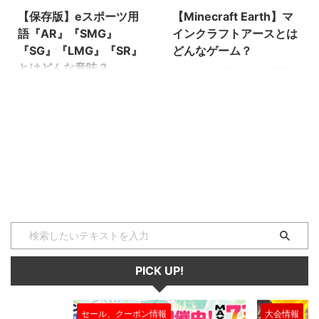
【保存版】eスポーツ用
【Minecraft Earth】マ
語『AR』『SMG』
インクラフトアースとは
『SG』『LMG』『SR』
どんなゲーム？
とはどんな意味？
iOSやAndroid用のＡＲ（拡張現
実）ゲームであるマインクラフト
『AR』『SMG』『SG』
アース（Minecraft Earth）の早
『LMG』『SR』とは『APEX
期アクセス配信が開始されました
LEGENDS』『Fortnite』
♪（日本時間2019年11月20日）
『PUBG』などFPS/TPS全般の中
全世界で1億人を超えるユーザー
で使われる専門用語で、それぞれ
がいると言われる『マインクラフ
銃の種類を表します。 ぜひこの
ト』に拡張現実の技術を応用し
機会に用語の意味を学んで、知識
た、マインクラフトの既存ユーザ
を深めましょう！（下に続く）
ーの方々をはじめ、日本全国、そ
AR ARとは『アサルトライフル』
して全世界のマインクラウト好き
の略称です。 どんな距離におい
にとって、夢のような次世代ゲー
ても使いやすく、安定した強さを
ムですね！！ ちなみにマインク
持っているのが特徴です。初心者
ラフトは2019年に、それまで全
から上級者まで愛用者が多い武器
PICK UP!
世界売り上げ1位だったテトリス
になっています。 扱いやすいた
を抜き、最も売れたゲームとなっ
め、初心者の方はまずはARを使
...
ってみるのがおすすめです。
セール、クーポン情報
大会情報
SMG SMG ...