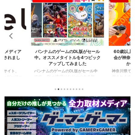
2024/8/21
2024/7/31
比較メディア
バンナムのゲームのDL版がセール
60歳以上
掲載されまし
中。オススメタイトルを4つピック
会が神奈川
アップしてみました
かの
るサイト、
バンナムのゲームのDL版がセール中
神奈川県でシ
ーマーゲーマー
です。 DLが主流になりつつある昨
催されます。
た！
今、セールするとお得感から積みゲー
県）、西日
PCに限らず家
してしまいがちな人も多いはず。とい
選（神奈川県
なハードのデ
うことで、今回は1年後、2年後に遊ん
会（神奈川
やストリーマ
でも楽しめるようなタイトルを独自に
仕様。ご当
スを紹介して
ピックアップしてみました。（類似し
も見られる
ーマーのマウ
たゲームや続編が出にくいゲーム、長
しめるイベ
かいことまで
く遊べるゲーム、定番ゲーム） 注目
す。 ちなみ
か新しいデバ
タイトル ◆『LITTLE NIGHTMARES-
ーである蝶野
新しい環境を
リトルナイトメア-１＆２セット』
なるそうで
てみたりした
(Switch） ２Dアクションホラーゲー
場しますよ。