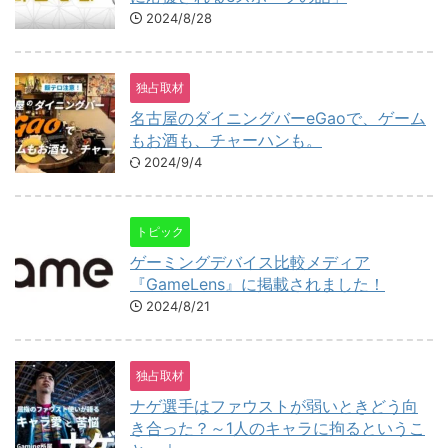
2024/8/28
独占取材
名古屋のダイニングバーeGaoで、ゲーム
もお酒も、チャーハンも。
2024/9/4
トピック
ゲーミングデバイス比較メディア
『GameLens』に掲載されました！
2024/8/21
独占取材
ナゲ選手はファウストが弱いときどう向
き合った？～1人のキャラに拘るというこ