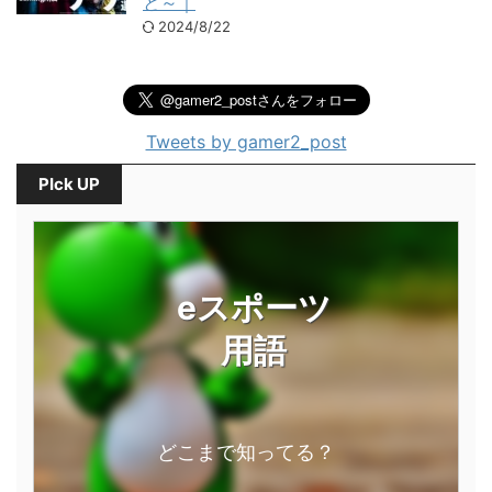
と～｜
2024/8/22
Tweets by gamer2_post
PIck UP
eスポーツ
用語
どこまで知ってる？