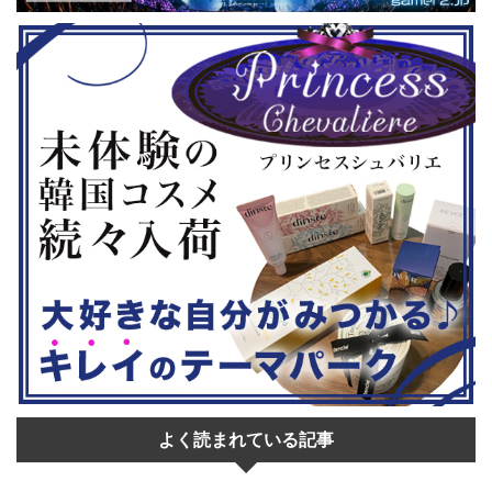
はいかがでし
ムの2作のセットです。 ◆『鉄拳8
大会参加者は
Deluxe Edition』（PS5） ...
選あり。予選
22日。本戦は
よく読まれている記事