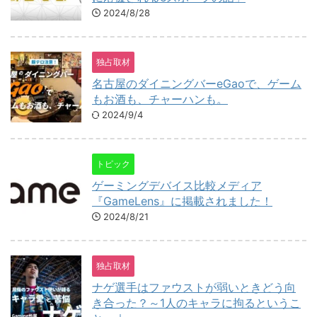
2024/8/28
独占取材
名古屋のダイニングバーeGaoで、ゲーム
もお酒も、チャーハンも。
2024/9/4
トピック
ゲーミングデバイス比較メディア
『GameLens』に掲載されました！
2024/8/21
独占取材
ナゲ選手はファウストが弱いときどう向
き合った？～1人のキャラに拘るというこ