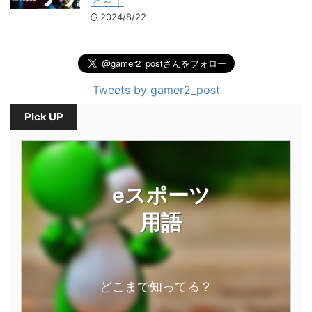
と～｜
2024/8/22
Tweets by gamer2_post
PIck UP
eスポーツ
用語
どこまで知ってる？