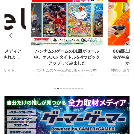
2024/7/31
2024/7/31
L版がセール
60歳以上が対象のeスポーツの大
セガのサ
を4つピック
会が神奈川で開催。ゲストはまさ
『ユニコ
ました
かの蝶野正洋！！！
『ペルソナ
版がセール中
神奈川県でシニアeスポーツ大会が開
つつある昨
催されます。 東日本予選（福島
セガの最新作
から積みゲー
県）、西日本予選（大阪府）、関東予
中です。 特
いはず。とい
選（神奈川県）の優勝者3名が決勝大
となる『ユ
、2年後に遊ん
会（神奈川県）に進出するという本格
ド』。本作
トルを独自に
仕様。ご当地キャラクターによる対戦
ファンから
た。（類似し
も見られるとのことなので、家族で楽
や編成や育
いゲーム、長
しめるイベントになっているようで
クなどが話題
ーム） 注目
す。 ちなみに、ゲストのプロレスラ
売されたば
GHTMARES-
ーである蝶野正洋さんは今年60歳に
要チェックで
２セット』
なるそうです。トークセッションに登
ル」に『ユ
ョンホラーゲー
場しますよ。 この記事のポイント ・
登場！『龍