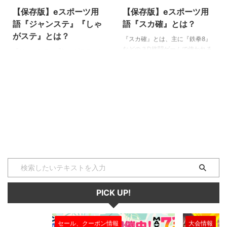
【保存版】eスポーツ用
【保存版】eスポーツ用
語『ジャンステ』『しゃ
語『スカ確』とは？
がステ』とは？
『スカ確』とは、主に『鉄拳8』
などの３D格闘ゲームで使われる
『ジャンステ』『しゃがステ』と
用語の１つです。 ここでは『ス
は、３D格闘ゲーム『鉄拳』シリ
カ確』がどのような場面で使われ
ーズで使われる用語の１つです。
るかを解説していきます。 スカ
ここでは『ジャンステ』『しゃが
確 『スカ確』は、「スカし確
ステ』の意味や、どのような場面
定」を略した言葉で、３D格闘ゲ
で使われるかを解説していきま
ームで主に使われる戦術を指す専
す。 ジャンステ 『ジャンステ』
門用語です。 相手に攻撃をさ
とは、３D格闘ゲーム『鉄拳』シ
せ、スカす（＝空振りさせる）こ
リーズに存在するシステム『ジャ
とで、相手の無防備な時間を作
ンプステータス』の略称です。
り、そこに必ず当たる確定の攻撃
ジャンステは、主に飛び上がりな
を当てる。これがスカシ確定、略
がら攻撃する技に付与されている
して『スカ確』と呼ばれます。
状態で、一定時間下段攻撃に対す
３D格闘ゲームでは空中コンボを
る無敵が付与されている状態を指
当てるのが勝利のコツですが、基
PICK UP!
します。 しゃがステ 『しゃがス
本的に空中コンボの起点になる技
テ』とは、３D格闘ゲーム『鉄
はガー ...
拳』シリーズに存在するシステ ...
大会情報
セール、クー