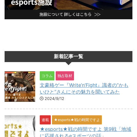
新着記事一覧
コラム
独占取材
文豪格ゲー『Write’n’Fight』識者の”かも
いひと”さんにその魅力を聞いてみた
2024/9/12
連載
★esports★戦の時間ですよ
★esports★戦の時間ですよ 第9戦「地域
に応援されるeスポーツの話」