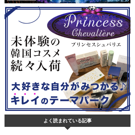
◆『鉄拳8
大会参加者は60歳以上 ・3地区で予
リロード』も
...
選あり。予選は8月24日、25日と9月
は、PlaySta
22日。本戦は9月22日（事前エ ...
ンドーeショ
...
よく読まれている記事