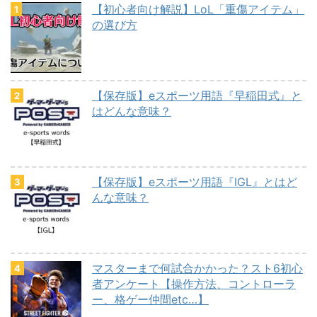
【初心者向け解説】LoL「重傷アイテム」
の選び方
【保存版】eスポーツ用語『早稲田式』と
はどんな意味？
【保存版】eスポーツ用語『IGL』とはど
んな意味？
マスターまで何試合かかった？スト6初心
者アンケート【操作方法、コントローラ
ー、格ゲー仲間etc…】