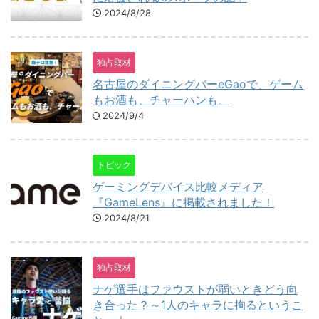
2024/8/28
独占取材
名古屋のダイニングバーeGaoで、ゲーム
もお酒も、チャーハンも。
2024/9/4
トピック
ゲーミングデバイス比較メディア
『GameLens』に掲載されました！
2024/8/21
独占取材
ナゲ選手はファウストが弱いときどう向
き合った？～1人のキャラに拘るというこ