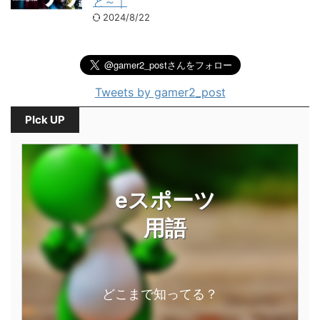
と～｜
2024/8/22
Tweets by gamer2_post
PIck UP
eスポーツ
用語
どこまで知ってる？