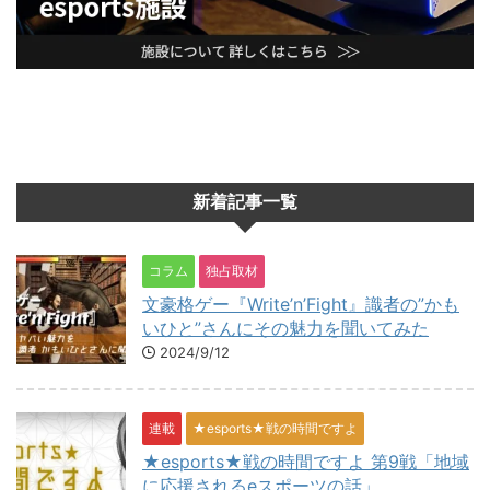
新着記事一覧
コラム
独占取材
文豪格ゲー『Write’n’Fight』識者の”かも
いひと”さんにその魅力を聞いてみた
2024/9/12
連載
★esports★戦の時間ですよ
★esports★戦の時間ですよ 第9戦「地域
に応援されるeスポーツの話」