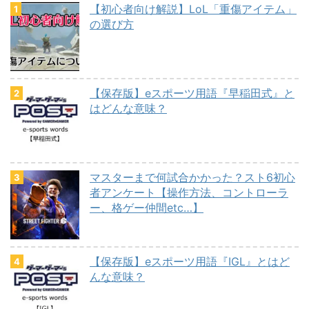
【初心者向け解説】LoL「重傷アイテム」
の選び方
【保存版】eスポーツ用語『早稲田式』と
はどんな意味？
マスターまで何試合かかった？スト6初心
者アンケート【操作方法、コントローラ
ー、格ゲー仲間etc…】
【保存版】eスポーツ用語『IGL』とはど
んな意味？