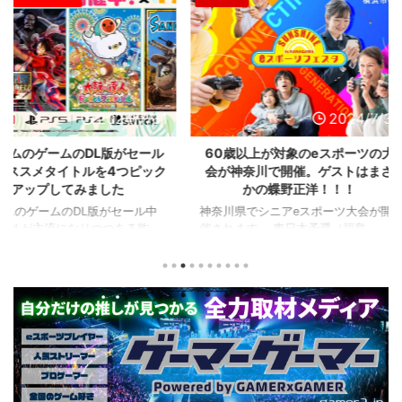
2024/7/31
2024/7/31
L版がセール
60歳以上が対象のeスポーツの大
セガのサ
を4つピック
会が神奈川で開催。ゲストはまさ
『ユニコ
ました
かの蝶野正洋！！！
『ペルソナ
版がセール中
神奈川県でシニアeスポーツ大会が開
つつある昨
催されます。 東日本予選（福島
セガの最新作
から積みゲー
県）、西日本予選（大阪府）、関東予
中です。 特
いはず。とい
選（神奈川県）の優勝者3名が決勝大
となる『ユ
、2年後に遊ん
会（神奈川県）に進出するという本格
ド』。本作
トルを独自に
仕様。ご当地キャラクターによる対戦
ファンから
た。（類似し
も見られるとのことなので、家族で楽
や編成や育
いゲーム、長
しめるイベントになっているようで
クなどが話題
ーム） 注目
す。 ちなみに、ゲストのプロレスラ
売されたば
GHTMARES-
ーである蝶野正洋さんは今年60歳に
要チェックで
２セット』
なるそうです。トークセッションに登
ル」に『ユ
ョンホラーゲー
場しますよ。 この記事のポイント ・
登場！『龍