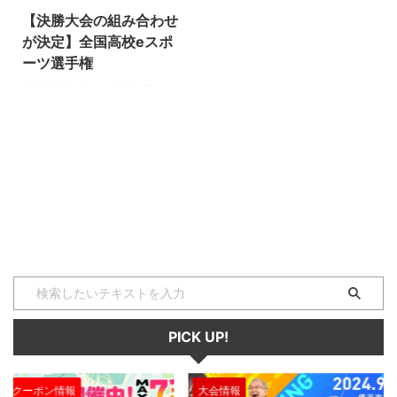
【決勝大会の組み合わせ
が決定】全国高校eスポ
ーツ選手権
12月28日（土）、29日（日）に
行われる、『第2回 全国高等学校
eスポーツ選手権』の決勝大会組
み合わせが発表されました！
2019年最後の高校生eスポーツ大
会、どのチームが優勝を勝ち取る
のか！？ ロケットリーグ部門 準
決勝 第1試合 大分県立鶴崎工業
高等学校（大分県）「雷切」 釧
路工業高等専門学校（北海道）
「VTuberすこすこ隊ver2」 準決
勝 第2試合 佐賀県立鹿島高等学
校（佐賀県）「OLPiXと愉快な仲
間たち」 Ｎ高等学校（沖縄県）
PICK UP!
「Cat A PuLT」 リーグ・オブ・
レジェンド部門 準決勝 ...
大会情報
セール、クー