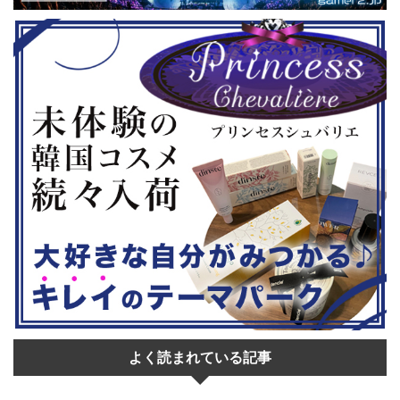
◆『鉄拳8
大会参加者は60歳以上 ・3地区で予
リロード』も
...
選あり。予選は8月24日、25日と9月
は、PlaySta
22日。本戦は9月22日（事前エ ...
ンドーeショ
...
よく読まれている記事