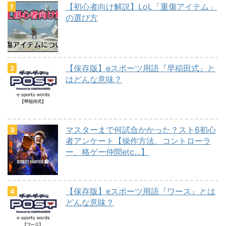
【初心者向け解説】LoL「重傷アイテム」
の選び方
【保存版】eスポーツ用語『早稲田式』と
はどんな意味？
マスターまで何試合かかった？スト6初心
者アンケート【操作方法、コントローラ
ー、格ゲー仲間etc…】
【保存版】eスポーツ用語『ワース』とは
どんな意味？