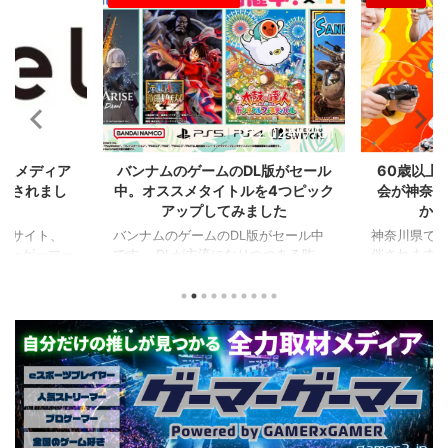
2024/8/21
2024/7/31
比較メディア
バンナムのゲームのDL版がセール
60歳以上
掲載されまし
中。オススメタイトルを4つピック
会が神奈川
アップしてみました
かの
るサイト、
バンナムのゲームのDL版がセール中
神奈川県でシ
ーマーゲーマー
です。 DLが主流になりつつある昨
催されます。
た！
今、セールするとお得感から積みゲー
県）、西日
PCに限らず家
してしまいがちな人も多いはず。とい
選（神奈川県
なハードのデ
うことで、今回は1年後、2年後に遊ん
会（神奈川
やストリーマ
でも楽しめるようなタイトルを独自に
仕様。ご当
スを紹介して
ピックアップしてみました。（類似し
も見られる
ーマーのマウ
たゲームや続編が出にくいゲーム、長
しめるイベ
かいことまで
く遊べるゲーム、定番ゲーム） 注目
す。 ちなみ
か新しいデバ
タイトル ◆『LITTLE NIGHTMARES-
ーである蝶野
新しい環境を
リトルナイトメア-１＆２セット』
なるそうで
てみたりした
(Switch） ２Dアクションホラーゲー
場しますよ。