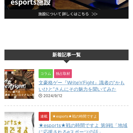
新着記事一覧
コラム
独占取材
文豪格ゲー『Write’n’Fight』識者の”かも
いひと”さんにその魅力を聞いてみた
2024/9/12
連載
★esports★戦の時間ですよ
★esports★戦の時間ですよ 第9戦「地域
に応援されるeスポーツの話」