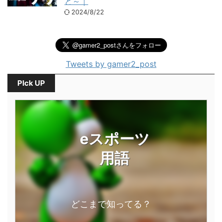
と～｜
2024/8/22
Tweets by gamer2_post
PIck UP
eスポーツ
用語
どこまで知ってる？