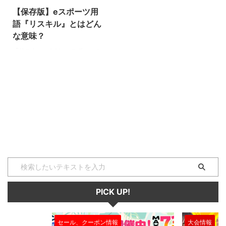
【保存版】eスポーツ用
語『リスキル』とはどん
な意味？
『リスキル』とは、eスポーツの
タイトル（種目）である『スプラ
トゥーン（Splatoon）2』や
FPS/TPSタイトルの中で使われ
る戦術のひとつです。 リスキル
とはバトルの中でどのような意味
を持つのでしょうか？そして、ゲ
ーム内でどのような効果があるの
か、解説していきます。（下につ
づく） リスキル リスキルとは、
「リスポーン・キル」の略。リス
ポーンは「復活」を意味してお
り、一度キルされて復活地点に戻
ったプレイヤーを待ち伏せして、
PICK UP!
再びキルすることをリスキルとい
います。FPSゲームやTPSゲーム
では一度キルされて ...
セール、クーポン情報
大会情報