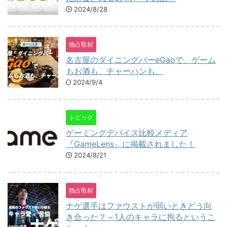
2024/8/28
独占取材
名古屋のダイニングバーeGaoで、ゲーム
もお酒も、チャーハンも。
2024/9/4
トピック
ゲーミングデバイス比較メディア
『GameLens』に掲載されました！
2024/8/21
独占取材
ナゲ選手はファウストが弱いときどう向
き合った？～1人のキャラに拘るというこ