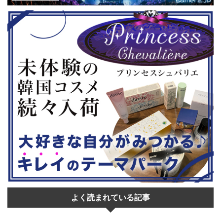
はいかがでし
ムの2作のセットです。 ◆『鉄拳8
大会参加者は
Deluxe Edition』（PS5） ...
選あり。予選
22日。本戦は
よく読まれている記事