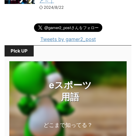
と～｜
2024/8/22
Tweets by gamer2_post
PIck UP
eスポーツ
用語
どこまで知ってる？