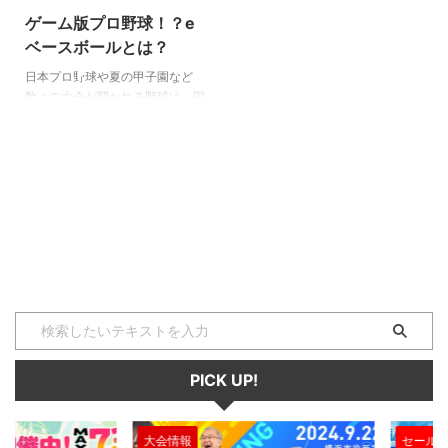
ゲーム版プロ野球！？e
ベースボールとは？
日本プロ野球や夏の甲子園など
数々の大会が開かれる野球は、国
民的スポーツとして日本に定着し
ています。 特にプロ野球はもの
すごい人気ぶりで、テレビでは日
夜試合の中継がされていますよ
ね。 しかし今、新しい野球の楽
しみ方としてeBASEBALLなるも
のがひそかに盛り上がっているこ
とはご存知でしょうか？ 出典：
https://e-
baseball.konami.net/pawa_prole
ague/ eBASEBALLとは？
eBASEBALLは日本プロ野球など
を統括する日本野球機構（NPB）
とゲームの製作・販売を ...
PICK UP!
大会情報
セール、クー