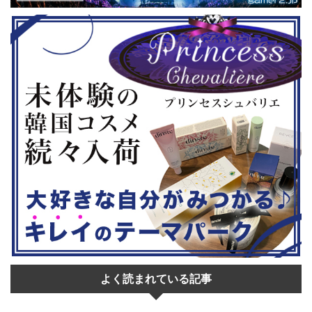
◆『鉄拳8
大会参加者は60歳以上 ・3地区で予
リロード』も
...
選あり。予選は8月24日、25日と9月
は、PlaySta
22日。本戦は9月22日（事前エ ...
ンドーeショ
...
よく読まれている記事