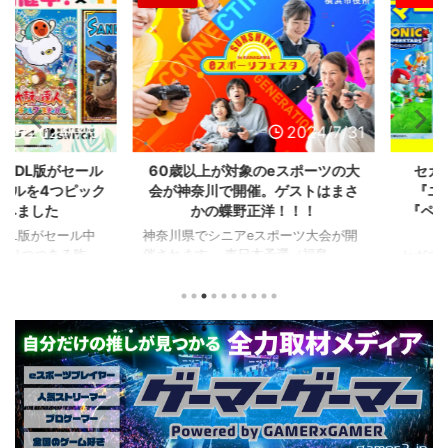
2024/7/31
2024/7/31
L版がセール
60歳以上が対象のeスポーツの大
セガのサ
を4つピック
会が神奈川で開催。ゲストはまさ
『ユニコ
ました
かの蝶野正洋！！！
『ペルソナ
版がセール中
神奈川県でシニアeスポーツ大会が開
つつある昨
催されます。 東日本予選（福島
セガの最新作
から積みゲー
県）、西日本予選（大阪府）、関東予
中です。 特
いはず。とい
選（神奈川県）の優勝者3名が決勝大
となる『ユ
、2年後に遊ん
会（神奈川県）に進出するという本格
ド』。本作
トルを独自に
仕様。ご当地キャラクターによる対戦
ファンから
た。（類似し
も見られるとのことなので、家族で楽
や編成や育
いゲーム、長
しめるイベントになっているようで
クなどが話題
ーム） 注目
す。 ちなみに、ゲストのプロレスラ
売されたば
GHTMARES-
ーである蝶野正洋さんは今年60歳に
要チェックで
２セット』
なるそうです。トークセッションに登
ル」に『ユ
ョンホラーゲー
場しますよ。 この記事のポイント ・
登場！『龍