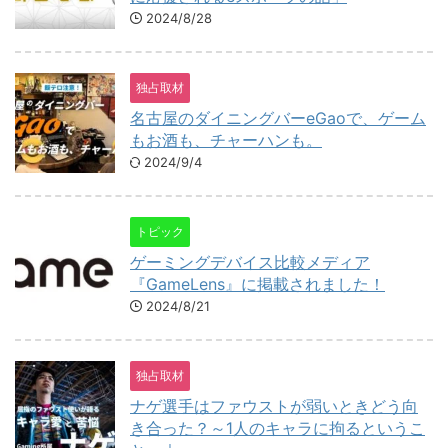
2024/8/28
独占取材
名古屋のダイニングバーeGaoで、ゲーム
もお酒も、チャーハンも。
2024/9/4
トピック
ゲーミングデバイス比較メディア
『GameLens』に掲載されました！
2024/8/21
独占取材
ナゲ選手はファウストが弱いときどう向
き合った？～1人のキャラに拘るというこ