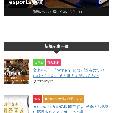
新着記事一覧
コラム
独占取材
文豪格ゲー『Write’n’Fight』識者の”かも
いひと”さんにその魅力を聞いてみた
2024/9/12
連載
★esports★戦の時間ですよ
★esports★戦の時間ですよ 第9戦「地域
に応援されるeスポーツの話」