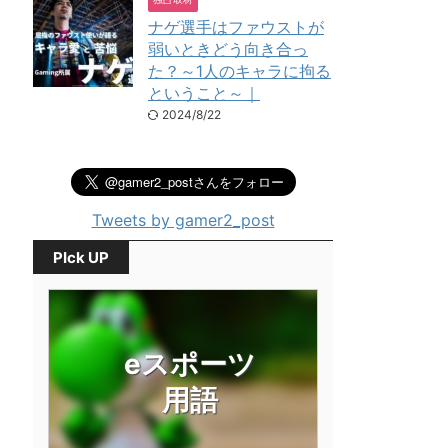
ナゲ選手はファウストが
弱いときどう向き合っ
た？～1人のキャラに拘る
ということ～｜
2024/8/22
Tweets by gamer2_post
PIck UP
eスポーツ
用語