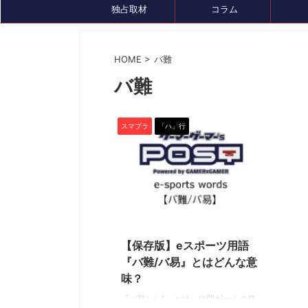
独占取材
コラム
HOME
>
バ難
バ難
イベント情報
セール、クーポン情報
トピック
スマブラ
「ハ」行
2022/4/28
【保存版】eスポーツ用語
2024/7/26
『バ難/バ易』とはどんな意
『ルンファク』展が8/4(日)まで開催中！ゲ
ゲーミングデバ
味？
ームDL版も7月末まで最大50％OFFセール
『GameLens
中です
『バ難/バ易』とは、格闘ゲームの祭
様々なデバイスを紹介するサ