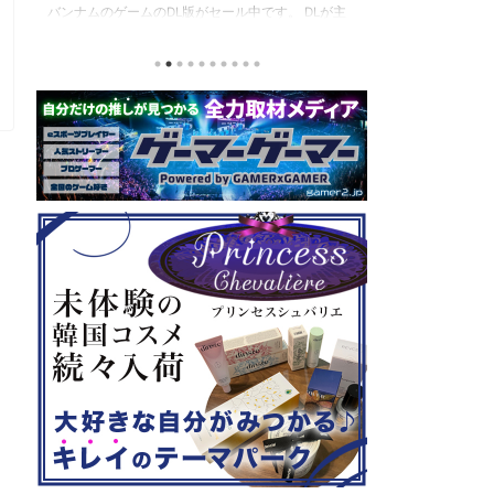
東日本予選（福島県）、西日本予選（大阪府）、関
セガの最新作、
積
東予選（神奈川県）の優勝者3名が決勝大会（神奈
注目なのが初の
と
川県）に進出するという本格仕様。ご当地キャラク
ロード』。本作
な
ターによる対戦も見られるとのことなので、家族で
らの評価が高く
類
楽しめるイベントになっているようです。 ちなみ
麗なグラフィッ
る
に、ゲストのプロレスラーである蝶野正洋さんは今
売されたばかり
年60歳になるそうです。トークセッションに登場し
す！ 「セガ 
ますよ。 この記事のポイント ・大会参加者は60歳
ーロード』登場
ッ
以上 ・3地区で予選あり。予選は8月24日、25日と9
ロード』もセー
月22日。本戦は9月22日（事前エ ...
PlayStatio
て販売中の一部Pla 