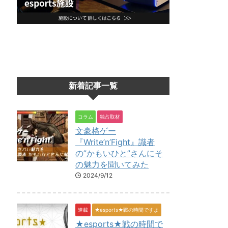
新着記事一覧
コラム
独占取材
文豪格ゲー
『Write’n’Fight』識者
の”かもいひと”さんにそ
の魅力を聞いてみた
2024/9/12
連載
★esports★戦の時間ですよ
★esports★戦の時間で