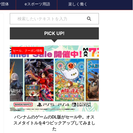
ツ団体
eスポーツ用語
楽しく働く
PICK UP!
大会情報
セール、クーポン
1
2024/7/31
ス
60歳以上が対象のeスポーツの大会が神奈
セガのサマー
し
川で開催。ゲストはまさかの蝶野正洋！！！
オーバーロー
神奈川県でシニアeスポーツ大会が開催されます。