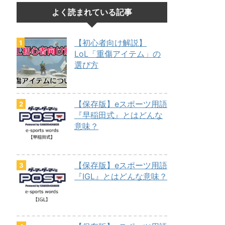
よく読まれている記事
【初心者向け解説】
LoL「重傷アイテム」の
選び方
【保存版】eスポーツ用語
『早稲田式』とはどんな
意味？
【保存版】eスポーツ用語
『IGL』とはどんな意味？