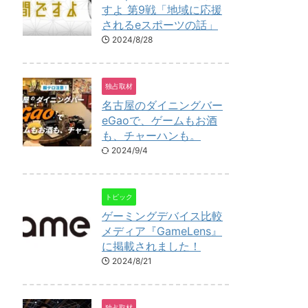
すよ 第9戦「地域に応援
されるeスポーツの話」
2024/8/28
独占取材
名古屋のダイニングバー
eGaoで、ゲームもお酒
も、チャーハンも。
2024/9/4
トピック
ゲーミングデバイス比較
メディア『GameLens』
に掲載されました！
2024/8/21
独占取材