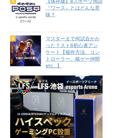
【保存版】eスポーツ用語
『ワース』とはどんな意
味？
マスターまで何試合かか
った？スト6初心者アン
ケート【操作方法、コン
トローラー、格ゲー仲間
etc…】