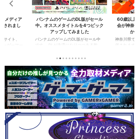
2024/7/31
2024/7/31
L版がセール
60歳以上が対象のeスポーツの大
セガのサ
を4つピック
会が神奈川で開催。ゲストはまさ
『ユニコ
ました
かの蝶野正洋！！！
『ペルソナ
版がセール中
神奈川県でシニアeスポーツ大会が開
つつある昨
催されます。 東日本予選（福島
セガの最新作
から積みゲー
県）、西日本予選（大阪府）、関東予
中です。 特
いはず。とい
選（神奈川県）の優勝者3名が決勝大
となる『ユ
、2年後に遊ん
会（神奈川県）に進出するという本格
ド』。本作
トルを独自に
仕様。ご当地キャラクターによる対戦
ファンから
た。（類似し
も見られるとのことなので、家族で楽
や編成や育
いゲーム、長
しめるイベントになっているようで
クなどが話題
ーム） 注目
す。 ちなみに、ゲストのプロレスラ
売されたば
GHTMARES-
ーである蝶野正洋さんは今年60歳に
要チェックで
２セット』
なるそうです。トークセッションに登
ル」に『ユ
ョンホラーゲー
場しますよ。 この記事のポイント ・
登場！『龍
◆『鉄拳8
大会参加者は60歳以上 ・3地区で予
リロード』も
...
選あり。予選は8月24日、25日と9月
は、PlaySta
22日。本戦は9月22日（事前エ ...
ンドーeショ
...