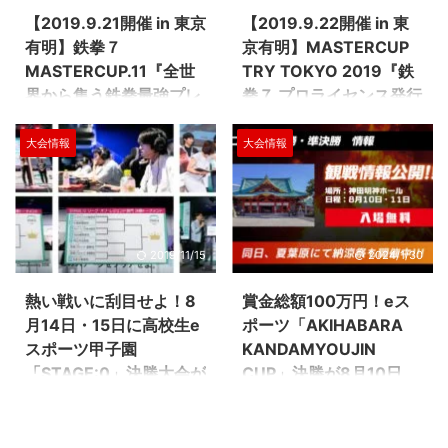
【2019.9.21開催 in 東京
【2019.9.22開催 in 東
有明】鉄拳７
京有明】MASTERCUP
MASTERCUP.11『全世
TRY TOKYO 2019『鉄
界から集う鉄拳最強プレ
拳７ プロライセンス発行
イヤーを見逃すな！』
大会』
大会情報
大会情報
全世界中から鉄拳最強プレイヤー
プロゲーマーを目指す強者たちが
が集う！！ ５on５で行われる最
東京有明に大集結！！ 9/21開催
高峰のバトルに注目です。 場所
の【鉄拳７】Mastercup11の翌日
は東京有明のＴＦＴホールで行わ
9/22に、JeSU（一般社団法人日
れます。 手に汗握るバトルをお
本eスポーツ連合）が発行する
見逃しなく！ Official Site
【ジャパン・eスポーツ・プロラ
2019/11/15
2024/1/30
(http://mastercupofficial.com/)
イセンス】における【鉄拳７】の
BNE公認プロゲーマーとなるチャ
熱い戦いに刮目せよ！8
賞金総額100万円！eス
ンスが得られるMASTERCUP
月14日・15日に高校生e
ポーツ「AKIHABARA
TRY TOKYO 2019の開催が決定
スポーツ甲子園
KANDAMYOUJIN
しました！ 9・
22『MASTERCUP TRY TOKYO
「STAGE:0」決勝大会が
CUP」決勝が8月10日、
2019』概要 日時： 2019年9月
開催予定
8月11日に開催！
22日(日)10時開始予定 会場：
高校生のeスポーツ大会高校対抗
2回目を迎える秋葉原最大の複合
『TFTホール』東京都江東区有明
の全国eスポーツ大会
イベント「夏葉原」でのeスポー