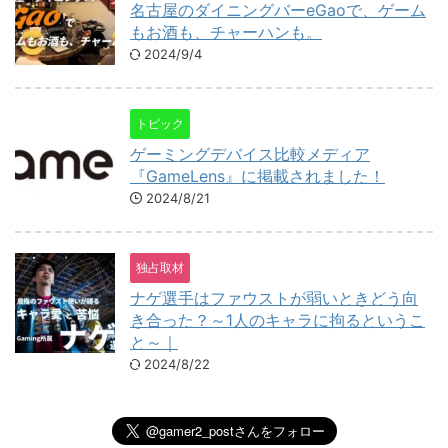
名古屋のダイニングバーeGaoで、ゲーム
もお酒も、チャーハンも。
2024/9/4
トピック
ゲーミングデバイス比較メディア
『GameLens』に掲載されました！
2024/8/21
独占取材
ナゲ選手はファウストが弱いときどう向
き合った？～1人のキャラに拘るというこ
と～｜
2024/8/22