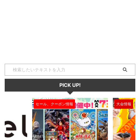
PICK UP!
大会情報
セール、クー