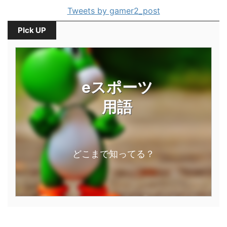
Tweets by gamer2_post
PIck UP
eスポーツ
用語
どこまで知ってる？