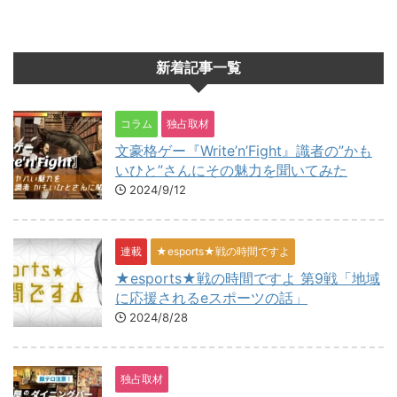
新着記事一覧
コラム
独占取材
文豪格ゲー『Write’n’Fight』識者の”かも
いひと”さんにその魅力を聞いてみた
2024/9/12
連載
★esports★戦の時間ですよ
★esports★戦の時間ですよ 第9戦「地域
に応援されるeスポーツの話」
2024/8/28
独占取材