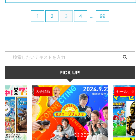
た。新規プレイヤーを対象と ...
なに安くて委員会 ...
ゃいます。 対戦会開催数は300
河原も現地で観戦をしていて、大
回超！岡山REX格芸部とは 岡山
会と同じくらい印象に残っていた
1
2
3
4
…
99
県某所で毎週金曜夜に『ストリー
のがA.K.I.のコスプレイヤー。キ
トファイター6』（スト6）のオ
ャラクター本人が現実に出て来た
フライン対戦会をしている団体で
ようなそのクオリティの高さはま
す。 対戦会の様子はYouTubeで
さに2.5次元というに相応しく、
配信していて、オンライン参加が
あまりにも頭から離れないので
できる場合も。 その開催数は個
SNSで検索してみたところ、名前
人開催としては異例の300回を超
は"ひろとひろ"さんで、生粋の格
え、今年で活動開始から9年目に
ゲープレイヤーであることが発
なります。また、岡山県内で2回
覚！ ゲームプレイ、コスプレな
PICK UP!
開催された『B ...
どからゲームへの愛がひしひしと
伝わってくる彼女が気になりすぎ
たので、 ...
大会情報
セール、クー
2024/7/31
2024/7/31