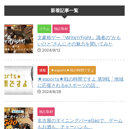
新着記事一覧
コラム
独占取材
文豪格ゲー『Write’n’Fight』識者の”かも
いひと”さんにその魅力を聞いてみた
2024/9/12
連載
★esports★戦の時間ですよ
★esports★戦の時間ですよ 第9戦「地域
に応援されるeスポーツの話」
2024/8/28
独占取材
名古屋のダイニングバーeGaoで、ゲーム
もお酒も、チャーハンも。