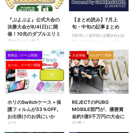
プレイヤーの活躍が目立つように
大会で優勝です。 その他国内外
2024/7/22
2024/7/22
なってきました。ネット対戦環境
の大会情報をありますので、プレ
が良くなったことや、国内の強豪
イヤーの方は要チェックですよ
『ぷよぷよ』公式大会の
【まとめ読み】7月上
プレイヤーが『スト6』に転向・
～！ （以下、リリース内容をそ
注力していることなど様々な要因
決勝大会が8/4(日)に開
旬・中旬の記事まとめ
のまま掲載しています） 世界最
が考えられますが、今後の情勢が
大の対戦格闘ゲーム大会「EVO
催！10先のダブルエリミ
7月1日～7月21日に公開された記
どう変化していくのかにも注目し
Championship Series 2024」⼤
ネーションだ！
事を一覧化してみました。 気に
たいですね。 追加キャラやシー
会結果発表！ 「EVO
なる話題、読み逃しを要チェック
ズン2についても発表されたの
『ぷよぷよ』のプロによる決勝大
Championship Series 2024」
ですよ～。 取材 『EVO JAPAN』
で、プレイヤーの方は要チェッ ...
新製品（ゲーム関連）
大会情報
eスポーツ団体
会が8/4(日)に開催されます。 本
は、FLY|PUNK ...
にいたA.K.I.、声優の"ひろとひ
大会には、7月上旬から行われて
セール、クーポン情報
ろ"って何者？気になりすぎたの
いた予選を勝ち抜いた8名が出
で本人に色々聞いてみた 触れる
場。大会形式は10本先取のダブ
な危険！？格ゲーVtuber"深瀬ぽ
ルエリミネーショントーナメン
そ美"がヤバい！ 1時間500円でド
ト。実力がしっかり問われる形式
2024/7/20
2024/7/20
リンクバー付き、炒飯が美味いゲ
です。プロたちの技と熱戦を見逃
ームバー！立川Bridgeはなぜこん
すな！ （以下、リリース内容を
なに安くて美味いの？ コラム 岡
ホリのSwitchケース＋保
REJECTのPUBG
そのまま掲載しています） セガ
山で開催300回を超える対戦
護フィルムが33％OFF。
MOBILE部門が、優勝賞
公式プロ大会「ぷよぷよグランプ
会、"岡山REX格芸部"を知ってる
リ 2025 1st」決勝進出選手が決
お出掛けのお供にいか
金約1億5千万円の大会に
かい？ マスターまで何試合かか
定！決勝トーナメントは8月4日
が？
出場！
った？スト6初心者 ...
（日）に開催！ 株式会社セガ
ゲーム周辺機器メーカー ホリの
eスポーツチームの"REJECT"の
は、ジャパン・eスポーツ・プロ