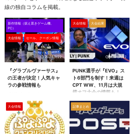
線の独自コラムを掲載。
新作情報（据え置きゲーム機、
大会情報
大会結果
PC）
大会情報
セール、クーポン情報
2024/7/22
2024/7/22
『グラブルヴァーサス』
PUNK選手が『EVO』ス
の王者が決定！人気キャ
ト6部門を制す！来週は
ラの参戦情報も
CPT WW、11月は大規
模オフ大会の情報も！
『グラブルヴァーサス』の
『EVO』チャンピオンがアメリカ
世界最大規模の格闘ゲーム大会
のAarondamacs選手に決まりま
大会情報
記事まとめ
『EVO』、そのストリートファイ
した！ ひと昔前はアークゲーや
ター6（スト6）部門のチャンピ
アニメ系の格ゲー、コンボゲーと
オンが決まりました。 『スト5』
いえば日本人が上位を総ナメして
から頭角を現し、並外れた人間性
いたイメージですが、最近は海外
脳を誇るPUNK選手がついに世界