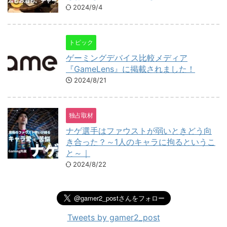
2024/9/4
トピック
ゲーミングデバイス比較メディア
『GameLens』に掲載されました！
2024/8/21
独占取材
ナゲ選手はファウストが弱いときどう向
き合った？～1人のキャラに拘るというこ
と～｜
2024/8/22
Tweets by gamer2_post