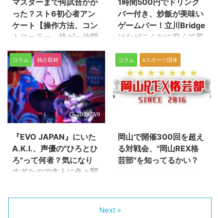
マスターまで何試合かか
1時間500円でドリンク
されたスコアを稼いでいき、全
『Vampire Survivors』（ヴァパ
った？スト6初心者アン
バー付き、炒飯が美味い
24ステージをクリアすることが
イアサバイバーズ、ヴァンサバ）
目的です。 PC、Nintendo
の価格は、なんと499円。ちょっ
ケート【操作方法、コン
ゲームバー！立川Bridge
Switch、PS4/5、Xbox Series
とジュースを買うのを我慢すれば
トローラー、格ゲー仲間
はなぜこんなに安くて美
X|Sなど、ほぼすべての現行機種
買えるような価格なので、少しで
etc…】
味いの？
で遊ぶことができます。 いわゆ
も気になった人は”とりあえず"購
コラム
独占取材
コラム
eスポーツ団体
る"デッキ ...
入してみるのがオススメです。
「自分もマスターまで行けるか
東京都立川市にあるゲームバー、
対 ...
な……？」 「どれくらいやればマ
立川Bridgeさん。 『ストリート
スターになれる？」 そんな『ス
ファイター6』（スト6）、『ギ
トリートファイター6』初心者の
ルティギアストライブ』
疑問にお答えするべく、本作から
（GGST）、『鉄拳8』などの格
格ゲーを始めた人または本作から
闘ゲームの対戦会を中心に、プレ
2024/7/9
2024/7/4
から格ゲーを本格的にやり込み始
イヤーが集まり人気スポットにな
めた人を対象にアンケートを実
っています。 特に目を引くの
『EVO JAPAN』にいた
岡山で開催300回を超え
施。 今回はその結果をお伝えし
が“1時間500円でソフトドリンク
A.K.I.、声優の"ひろとひ
る対戦会、"岡山REX格
ます。 （総回答数38件） あなた
飲み放題付き”というバグった価
ろ"って何者？気になり
芸部"を知ってるかい？
が主に使用している操作方法を教
格設定。 これが本当なのか、実
えてください。 ※回答数33件。
は何か裏でヤバいことが行われて
すぎたので本人に色々聞
個人での活動であるにも関わら
こちらの設問は途中で追加したた
いるのではないか。その真相を探
いてみた
ず、300回を超える開催数を誇る
め回答数が他と異なります モダ
るべく今回は立川Bridge店長さん
対戦会があるのを皆さんはご存知
2024年4月に開催された国内最
ン使用者が60％、クラシックが
にお話を伺ってみました。 1時間
でしょうか？ 今回は知る人ぞ知
大級の格闘ゲームイベント『EVO
40％と拮抗した結果になりまし
500円でドリンクバー付き。こん
Next »
る"岡山REX格芸部"をご紹介しち
JAPAN 2024』。 編集部の私小