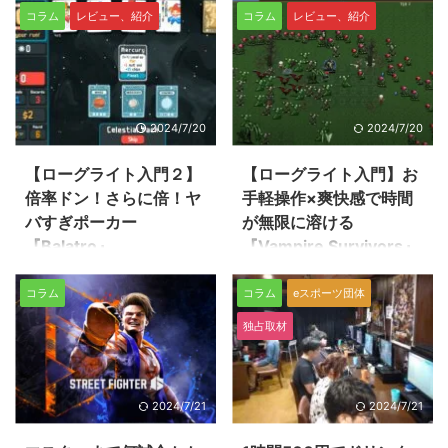
コラム
レビュー、紹介
コラム
レビュー、紹介
Switch用ポーチ＋保護フィルム
PUBG MOBILE部門が、世界最大
ライセンス認定タイトルである、
がセール中です。 お出掛けの移
規模の大会に出場します。
対戦アクションパズルゲ ...
動時、待ち時間にSwitchがある
REJECTは同部門で世界大会優勝
と暇な時間も楽しい時間になりま
の実績もあり、そのときのメンバ
すよ。 保護フィルムを久し振り
ーで出場ということで期待が高ま
に換えると画面が凄く綺麗に見え
ります！ （以下、プレスリリー
2024/7/20
2024/7/20
たりするので、気になった人はご
スの内容をそのまま掲載していま
検討を！ Nintendo Switch用アク
す） プロeスポーツチームの
【ローグライト入門２】
【ローグライト入門】お
セサリー 安心おでかけセット
「REJECT」のPUBG MOBILE部
倍率ドン！さらに倍！ヤ
手軽操作×爽快感で時間
【期間限定セール】 お出かけ時
門が、賞金総額約93億円の
にNintendo Switchの持ち運びに
「Esports World Cup」に出場！
バすぎポーカー
が無限に溶ける
便利なポーチと お出かけでのキ
この度、プロeスポーツチーム
『Balatro』
『Vampire Survivors』
ズ・汚れからNintendo Switchを
「REJECT」を運営する株式会社
前回の『Vampire Survivors』に
近年大人気のジャンルになってい
守るフィルムのセットが ホリス
REJECT（本社：東京都文京区、
コラム
コラム
eスポーツ団体
引き続き、ローグライトゲームを
る"ローグライト"。 ルールが複雑
トア会員限 ...
代表取締役：甲山 ...
紹介しちゃいます！ 「カードゲ
に見えることも多いジャンルです
独占取材
ームは難しい」をポーカーですべ
が、最近は簡単かつ奥深いタイト
て解決 『Balatro』（バラトロ）
ルが増えてきました。 今回は手
は、ポーカーをベースにしたロー
軽さではNo.1ともいえる一作をご
グライトゲーム。限られた手札交
紹介しちゃいます。 ほぼ全機種
2024/7/21
2024/7/21
換（ディスカード）とハンド（役
で500円、ということをまず覚え
の提示）で、ステージごとに設定
ておいてほしい 今回紹介する