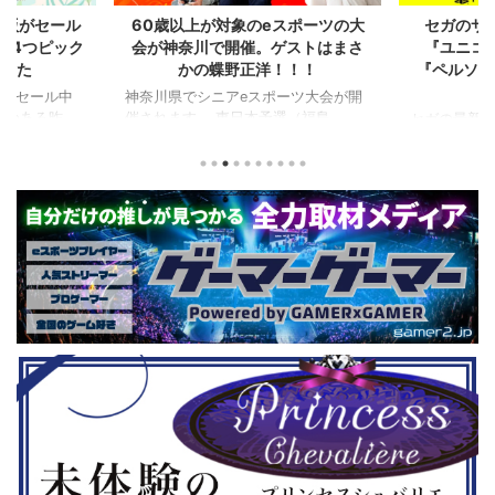
L版がセール
60歳以上が対象のeスポーツの大
セガのサ
を4つピック
会が神奈川で開催。ゲストはまさ
『ユニコ
ました
かの蝶野正洋！！！
『ペルソナ
版がセール中
神奈川県でシニアeスポーツ大会が開
つつある昨
催されます。 東日本予選（福島
セガの最新作
から積みゲー
県）、西日本予選（大阪府）、関東予
中です。 特
いはず。とい
選（神奈川県）の優勝者3名が決勝大
となる『ユ
、2年後に遊ん
会（神奈川県）に進出するという本格
ド』。本作
トルを独自に
仕様。ご当地キャラクターによる対戦
ファンから
た。（類似し
も見られるとのことなので、家族で楽
や編成や育
いゲーム、長
しめるイベントになっているようで
クなどが話題
ーム） 注目
す。 ちなみに、ゲストのプロレスラ
売されたば
GHTMARES-
ーである蝶野正洋さんは今年60歳に
要チェックで
２セット』
なるそうです。トークセッションに登
ル」に『ユ
ョンホラーゲー
場しますよ。 この記事のポイント ・
登場！『龍
◆『鉄拳8
大会参加者は60歳以上 ・3地区で予
リロード』も
...
選あり。予選は8月24日、25日と9月
は、PlaySta
22日。本戦は9月22日（事前エ ...
ンドーeショ
...