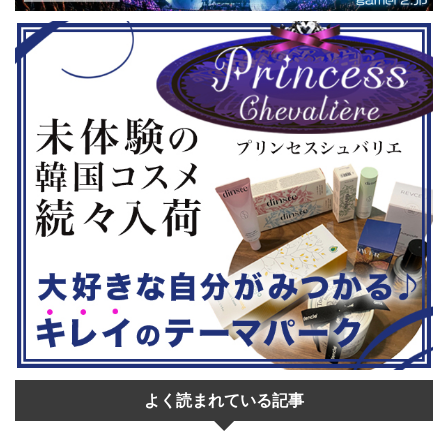
はいかがでし
ムの2作のセットです。 ◆『鉄拳8
大会参加者は
Deluxe Edition』（PS5） ...
選あり。予選
22日。本戦は
よく読まれている記事