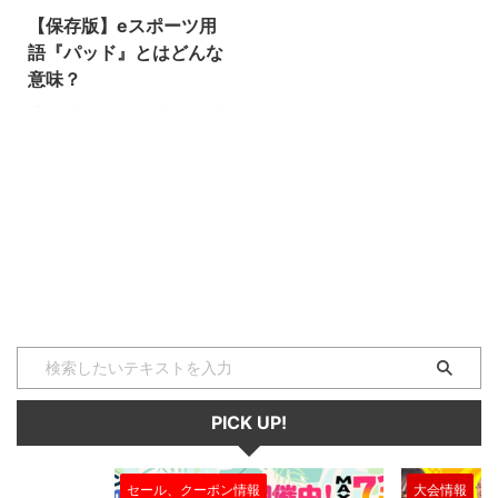
【保存版】eスポーツ用
語『パッド』とはどんな
意味？
『パッド』とは、eスポーツやゲ
ーム全般の中で使われる専門用語
です。（下に続く） パッド
（pad） パッドとは、アーゲード
ゲーム機などの様な備え付けや置
き型のコントローラーではなく、
両手で持ち操作をするコントロー
ラーを意味する用語です♪ より親
しまれている言葉で言えば「コン
トローラー」といった方がイメー
ジしやすいですよね♪ 言葉として
は… ゲームパッド（gamepad）
コントロールパッド
（controlpad） ジョイパッド
PICK UP!
（joypad） という言い方をした
り、そのまま『パッド』と表現す
ることもあります ...
セール、クーポン情報
大会情報