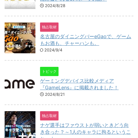
2024/8/28
独占取材
名古屋のダイニングバーeGaoで、ゲーム
もお酒も、チャーハンも。
2024/9/4
トピック
ゲーミングデバイス比較メディア
『GameLens』に掲載されました！
2024/8/21
独占取材
ナゲ選手はファウストが弱いときどう向
き合った？～1人のキャラに拘るというこ