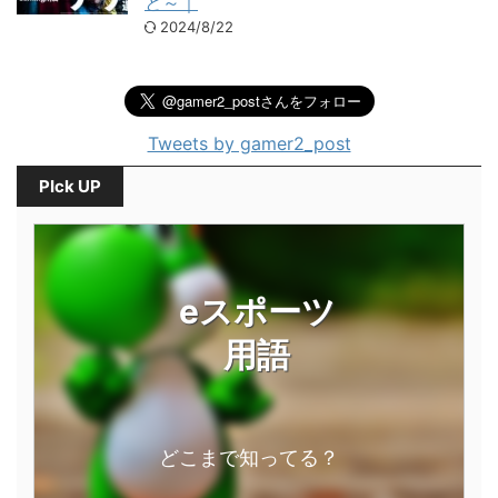
と～｜
2024/8/22
Tweets by gamer2_post
PIck UP
eスポーツ
用語
どこまで知ってる？