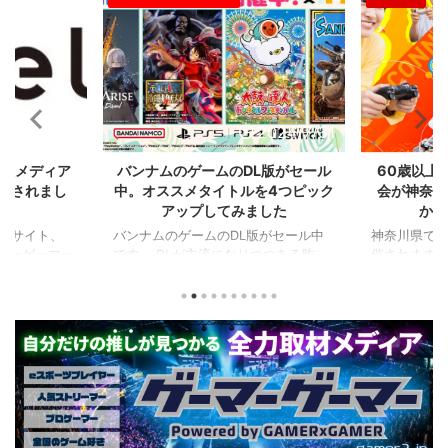
2024/8/21
2024/7/31
比較メディア
バンナムのゲームのDL版がセール
60歳以上
掲載されまし
中。オススメタイトルを4つピック
会が神奈川
アップしてみました
かの
るサイト、
バンナムのゲームのDL版がセール中
神奈川県でシ
ーマーゲーマー
です。 DLが主流になりつつある昨
催されます。
た！
今、セールするとお得感から積みゲー
県）、西日
PCに限らず家
してしまいがちな人も多いはず。とい
選（神奈川県
なハードのデ
うことで、今回は1年後、2年後に遊ん
会（神奈川
やストリーマ
でも楽しめるようなタイトルを独自に
仕様。ご当
スを紹介して
ピックアップしてみました。（類似し
も見られる
ーマーのマウ
たゲームや続編が出にくいゲーム、長
しめるイベ
かいことまで
く遊べるゲーム、定番ゲーム） 注目
す。 ちなみ
か新しいデバ
タイトル ◆『LITTLE NIGHTMARES-
ーである蝶野
新しい環境を
リトルナイトメア-１＆２セット』
なるそうで
てみたりした
(Switch） ２Dアクションホラーゲー
場しますよ。