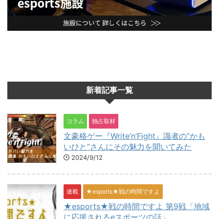
新着記事一覧
コラム
独占取材
文豪格ゲー『Write’n’Fight』識者の”かも
いひと”さんにその魅力を聞いてみた
2024/9/12
連載
★esports★戦の時間ですよ
★esports★戦の時間ですよ 第9戦「地域
に応援されるeスポーツの話」