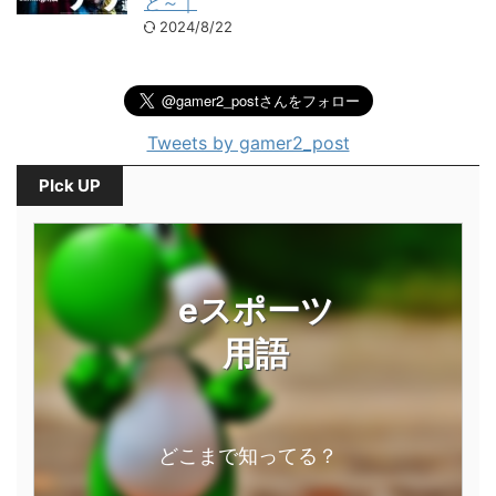
と～｜
2024/8/22
Tweets by gamer2_post
PIck UP
eスポーツ
用語
どこまで知ってる？