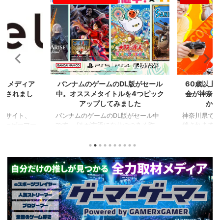
2024/7/31
2024/7/31
L版がセール
60歳以上が対象のeスポーツの大
セガのサ
を4つピック
会が神奈川で開催。ゲストはまさ
『ユニコ
ました
かの蝶野正洋！！！
『ペルソナ
版がセール中
神奈川県でシニアeスポーツ大会が開
つつある昨
催されます。 東日本予選（福島
セガの最新作
から積みゲー
県）、西日本予選（大阪府）、関東予
中です。 特
いはず。とい
選（神奈川県）の優勝者3名が決勝大
となる『ユ
、2年後に遊ん
会（神奈川県）に進出するという本格
ド』。本作
トルを独自に
仕様。ご当地キャラクターによる対戦
ファンから
た。（類似し
も見られるとのことなので、家族で楽
や編成や育
いゲーム、長
しめるイベントになっているようで
クなどが話題
ーム） 注目
す。 ちなみに、ゲストのプロレスラ
売されたば
GHTMARES-
ーである蝶野正洋さんは今年60歳に
要チェックで
２セット』
なるそうです。トークセッションに登
ル」に『ユ
ョンホラーゲー
場しますよ。 この記事のポイント ・
登場！『龍