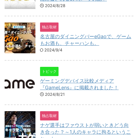
2024/8/28
独占取材
名古屋のダイニングバーeGaoで、ゲーム
もお酒も、チャーハンも。
2024/9/4
トピック
ゲーミングデバイス比較メディア
『GameLens』に掲載されました！
2024/8/21
独占取材
ナゲ選手はファウストが弱いときどう向
き合った？～1人のキャラに拘るというこ