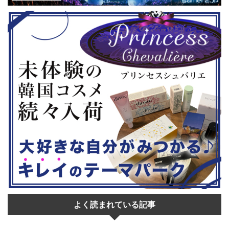
◆『鉄拳8
大会参加者は60歳以上 ・3地区で予
リロード』も
 ...
選あり。予選は8月24日、25日と9月
は、PlaySt
22日。本戦は9月22日（事前エ ...
ンドーeショ
...
よく読まれている記事