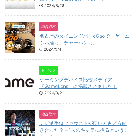
2024/8/28
独占取材
名古屋のダイニングバーeGaoで、ゲーム
もお酒も、チャーハンも。
2024/9/4
トピック
ゲーミングデバイス比較メディア
『GameLens』に掲載されました！
2024/8/21
独占取材
ナゲ選手はファウストが弱いときどう向
き合った？～1人のキャラに拘るというこ