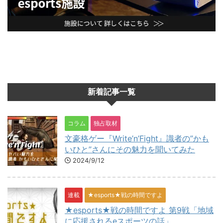
新着記事一覧
コラム
独占取材
文豪格ゲー『Write’n’Fight』識者の”かも
いひと”さんにその魅力を聞いてみた
2024/9/12
連載
★esports★戦の時間ですよ
★esports★戦の時間ですよ 第9戦「地域
に応援されるeスポーツの話」