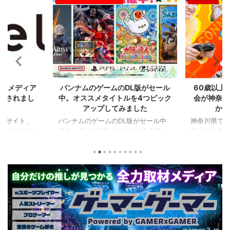
2024/8/21
2024/7/31
比較メディア
バンナムのゲームのDL版がセール
60歳以上
掲載されまし
中。オススメタイトルを4つピック
会が神奈川
アップしてみました
かの
るサイト、
バンナムのゲームのDL版がセール中
神奈川県でシ
ーマーゲーマー
です。 DLが主流になりつつある昨
催されます。
た！
今、セールするとお得感から積みゲー
県）、西日
PCに限らず家
してしまいがちな人も多いはず。とい
選（神奈川県
なハードのデ
うことで、今回は1年後、2年後に遊ん
会（神奈川
やストリーマ
でも楽しめるようなタイトルを独自に
仕様。ご当
スを紹介して
ピックアップしてみました。（類似し
も見られる
ーマーのマウ
たゲームや続編が出にくいゲーム、長
しめるイベ
かいことまで
く遊べるゲーム、定番ゲーム） 注目
す。 ちなみ
か新しいデバ
タイトル ◆『LITTLE NIGHTMARES-
ーである蝶野
新しい環境を
リトルナイトメア-１＆２セット』
なるそうで
てみたりした
(Switch） ２Dアクションホラーゲー
場しますよ。