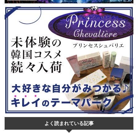
はいかがでし
ムの2作のセットです。 ◆『鉄拳8
大会参加者は
Deluxe Edition』（PS5） ...
選あり。予選
22日。本戦は
よく読まれている記事