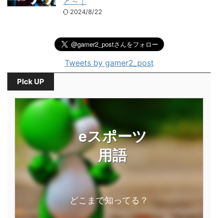
と～｜
2024/8/22
Tweets by gamer2_post
PIck UP
eスポーツ
用語
どこまで知ってる？