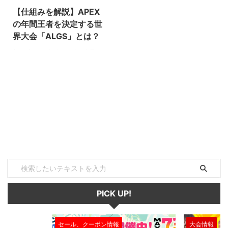
【仕組みを解説】APEX
の年間王者を決定する世
界大会「ALGS」とは？
Apex Legends（エーペックスレ
ジェンズ）界の世界最高峰を決め
るeスポーツ大会Apex Legends
Global Series(以下ALGS)につい
て紹介していきます！ ALGSとは
どんな大会？ ALGS。日本語読み
だと「エーエルジーエス」という
読み方をされることが多いと思い
ます。 ALGSとは、Apex
Legendsを開発したエレクトロニ
ック・アーツ(EA)が主催する世界
最高峰の国際大会で、北米、南
米、北アジア、南アジア、ヨーロ
ッパ・アフリカ・中東の計5つの
PICK UP!
地域で開催されます。 ALGSは ...
セール、クーポン情報
大会情報