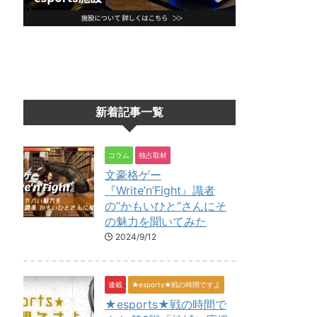
新着記事一覧
コラム
独占取材
文豪格ゲー
『Write’n’Fight』識者
の”かもいひと”さんにそ
の魅力を聞いてみた
2024/9/12
連載
★esports★戦の時間ですよ
★esports★戦の時間で