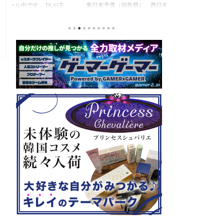
東日本予選（福島県）、西日本予選（大阪府）、関
セガの最新作、
積
東予選（神奈川県）の優勝者3名が決勝大会（神奈
注目なのが初の
と
川県）に進出するという本格仕様。ご当地キャラク
ロード』。本作
な
ターによる対戦も見られるとのことなので、家族で
らの評価が高く
類
楽しめるイベントになっているようです。 ちなみ
麗なグラフィッ
る
に、ゲストのプロレスラーである蝶野正洋さんは今
売されたばかり
年60歳になるそうです。トークセッションに登場し
す！ 「セガ 
ますよ。 この記事のポイント ・大会参加者は60歳
ーロード』登場
ッ
以上 ・3地区で予選あり。予選は8月24日、25日と9
ロード』もセー
月22日。本戦は9月22日（事前エ ...
PlayStatio
て販売中の一部Pla 