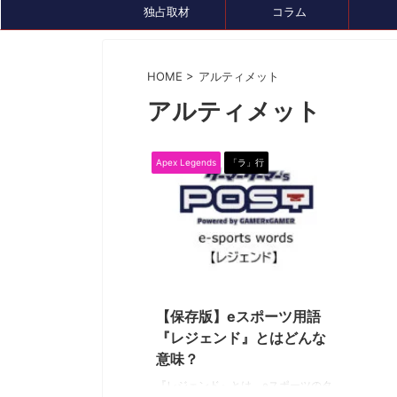
独占取材
コラム
HOME
>
アルティメット
アルティメット
イベント情報
セール、クーポン情報
トピック
Apex Legends
「ラ」行
2020/11/10
【保存版】eスポーツ用語
2024/7/26
『レジェンド』とはどんな
『ルンファク』展が8/4(日)まで開催中！ゲ
ゲーミングデバ
意味？
ームDL版も7月末まで最大50％OFFセール
『GameLens
中です
『レジェンド』とは、eスポーツのタ
様々なデバイスを紹介するサ