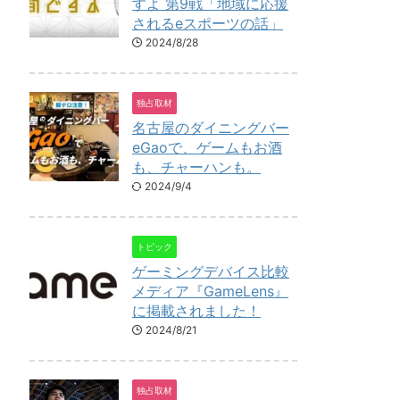
すよ 第9戦「地域に応援
されるeスポーツの話」
2024/8/28
独占取材
名古屋のダイニングバー
eGaoで、ゲームもお酒
も、チャーハンも。
2024/9/4
トピック
ゲーミングデバイス比較
メディア『GameLens』
に掲載されました！
2024/8/21
独占取材