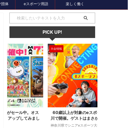
ツ団体
eスポーツ用語
楽しく働く
PICK UP!
大会情報
セール、クーポン
1
2024/7/31
ス
60歳以上が対象のeスポーツの大会が神奈
セガのサマー
し
川で開催。ゲストはまさかの蝶野正洋！！！
オーバーロー
神奈川県でシニアeスポーツ大会が開催されます。