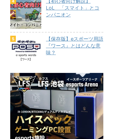
【初心者向け解説】
LoL 「スマイト」とコ
ンパニオン
【保存版】eスポーツ用語
『ワース』とはどんな意
味？