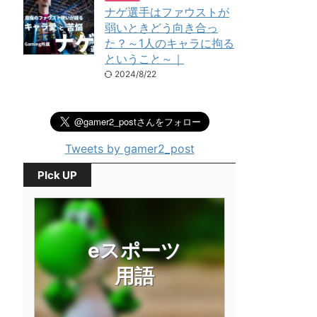
ナゲ選手はファウストが
弱いときどう向き合っ
た？～1人のキャラに拘る
ということ～｜
2024/8/22
Tweets by gamer2_post
PIck UP
eスポーツ
用語